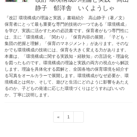
静子 郁洋舎 いくようしゃ
『改訂 環境構成の理論と実践 』書籍紹介 高山静子（著／文）
保育者にとって最も重要な専門的技術の一つである「環境構成」
を学び、実践に活かすための必読書です。保育者がもつ専門性に
は、主に「環境構成」「関わり」「保育内容の展開」「子ども・
集団の把握と理解」「保育のマネジメント」があります。そのな
かでも環境構成の技術には、保育を大きく変える力があります。
本書は、「環境構成に関する実践知・経験知」の言語化・理論化
を図ったものです。環境構成の理論と実践の両方の視点から解説
します。理論を具体化する図解と、全国各地の保育環境を紹介す
る写真をオールカラーで展開します。環境構成がなぜ必要か、環
境構成とは何か、そして、遊びと生活にどのように影響をあたえ
るのか、子どもの発達に応じた環境づくりはどうすればいいの
か、丁寧に説明します。
投
固
固
«
1
2
稿
定
定
ペ
ペ
の