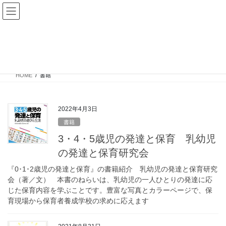
コ
ナ
ン
ビ
テ
ゲ
ン
ー
書籍
ツ
シ
へ
ョ
ス
ン
HOME
書籍
キ
に
ッ
移
プ
動
2022年4月3日
書籍
3・4・5歳児の発達と保育 乳幼児
の発達と保育研究会
『0･1･2歳児の発達と保育』の書籍紹介 乳幼児の発達と保育研究
会（著／文） 本書のねらいは、乳幼児の一人ひとりの発達に応
じた保育内容を学ぶことです。豊富な写真とカラーページで、保
育現場から保育者養成学校の求めに応えます